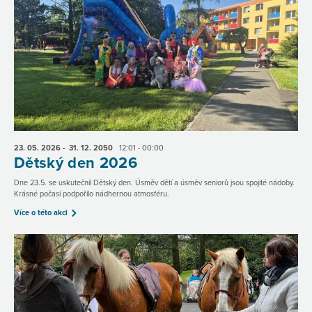
23. 05.
2026
- 31. 12.
2050
12:01 - 00:00
Dětský den 2026
Dne 23.5. se uskutečnil Dětský den. Úsměv dětí a úsměv seniorů jsou spojité nádoby.
Krásné počasí podpořilo nádhernou atmosféru.
Více o této akci