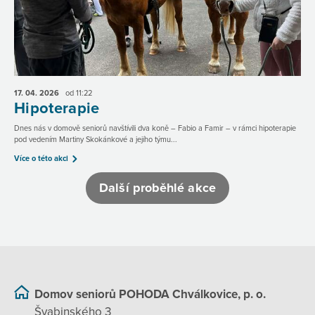
17. 04.
2026
od 11:22
Hipoterapie
Dnes nás v domově seniorů navštívili dva koně – Fabio a Famir – v rámci hipoterapie
pod vedením Martiny Skokánkové a jejího týmu...
Více o této akci
Další proběhlé akce
Domov seniorů POHODA Chválkovice, p. o.
Švabinského 3