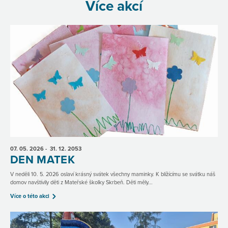
Více akcí
07. 05.
2026
- 31. 12.
2053
DEN MATEK
V neděli 10. 5. 2026 oslaví krásný svátek všechny maminky. K blížícímu se svátku náš
domov navštívily děti z Mateřské školky Skrbeň. Děti měly...
Více o této akci