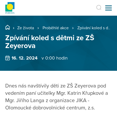
Ze života
Proběhlé akce
Zpívání koled s dětmi ze ZŠ Zeyerova
Zpívání koled s dětmi ze ZŠ
Zeyerova
16. 12. 2024
v 0:00 hodin
Dnes nás navštívily děti ze ZŠ Zeyerova pod
vedením paní učitelky Mgr. Katrin Křupkové a
Mgr. Jiřího Langa z organizace JIKA -
Olomoucké dobrovolnické centrum, z.s.