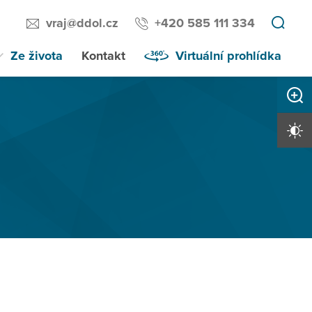
vraj@ddol.cz
+420 585 111 334
Ze života
Kontakt
Virtuální prohlídka
Zvětši
Vysoký 