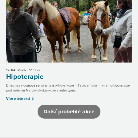
17. 04.
2026
od 11:22
Hipoterapie
Dnes nás v domově seniorů navštívili dva koně – Fabio a Famir – v rámci hipoterapie
pod vedením Martiny Skokánkové a jejího týmu...
Více o této akci
Další proběhlé akce