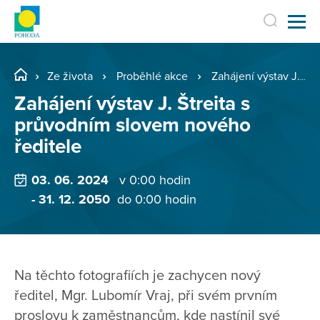
Ze života
Proběhlé akce
Zahájení výstav J. Štreita s průvodním slovem nového ředitele
Zahájení výstav J. Štreita s
průvodním slovem nového
ředitele
03. 06. 2024
v 0:00 hodin
- 31. 12. 2050
do 0:00 hodin
Na těchto fotografiích je zachycen nový
ředitel, Mgr. Lubomír Vraj, při svém prvním
proslovu k zaměstnancům, kde nastínil své