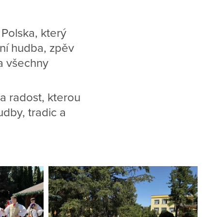
Polska, který
ční hudba, zpěv
la všechny
a radost, kterou
udby, tradic a