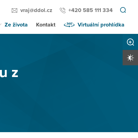
vraj@ddol.cz
+420 585 111 334
Ze života
Kontakt
Virtuální prohlídka
Zvětši
Vysoký 
u z