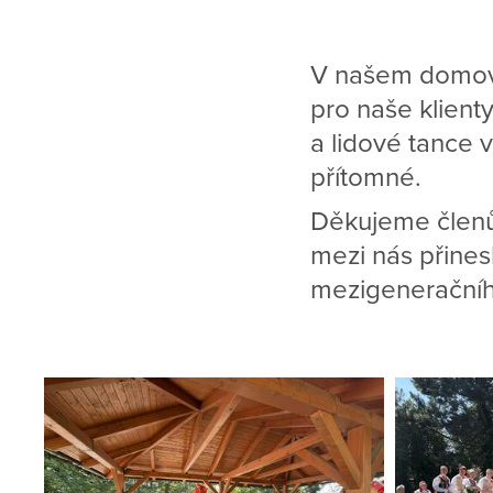
V našem domově 
pro naše klienty
a lidové tance 
přítomné.
Děkujeme členům
mezi nás přines
mezigeneračníh