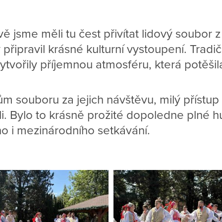
jsme měli tu čest přivítat lidový soubor z 
 připravil krásné kulturní vystoupení. Tradi
vytvořily příjemnou atmosféru, která potěši
 souboru za jejich návštěvu, milý přístup 
li. Bylo to krásně prožité dopoledne plné h
o i mezinárodního setkávání.