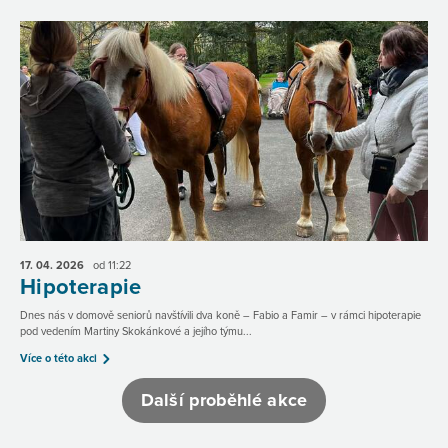
17. 04.
2026
od 11:22
Hipoterapie
Dnes nás v domově seniorů navštívili dva koně – Fabio a Famir – v rámci hipoterapie
pod vedením Martiny Skokánkové a jejího týmu...
Více o této akci
Další proběhlé akce