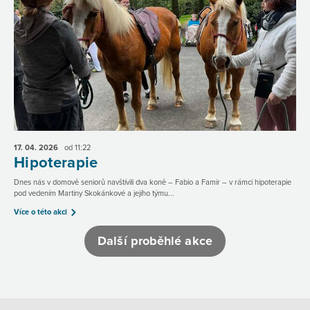
17. 04.
2026
od 11:22
Hipoterapie
Dnes nás v domově seniorů navštívili dva koně – Fabio a Famir – v rámci hipoterapie
pod vedením Martiny Skokánkové a jejího týmu...
Více o této akci
Další proběhlé akce