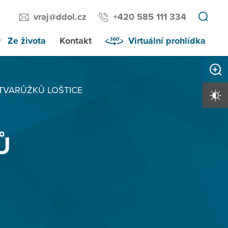
vraj@ddol.cz
+420 585 111 334
Ze života
Kontakt
Virtuální prohlídka
Zvětši
TVARŮŽKŮ LOŠTICE
Vysoký 
Ů