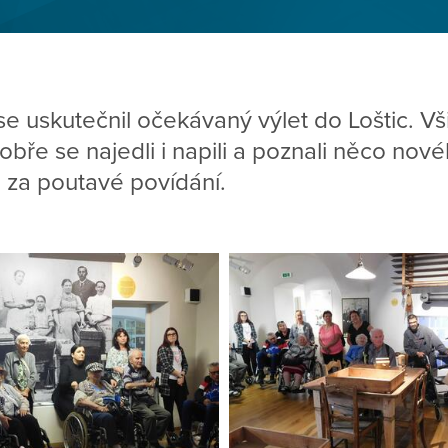
e uskutečnil očekávaný výlet do Loštic. Všic
dobře se najedli i napili a poznali něco no
 za poutavé povídání.