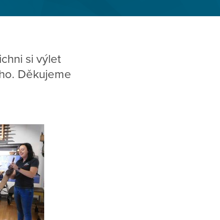
hni si výlet
vého. Děkujeme