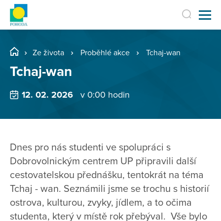
Ze života
Proběhlé akce
Tchaj-wan
Tchaj-wan
12. 02. 2026
v 0:00 hodin
Dnes pro nás studenti ve spolupráci s
Dobrovolnickým centrem UP připravili další
cestovatelskou přednášku, tentokrát na téma
Tchaj - wan. Seznámili jsme se trochu s historií
ostrova, kulturou, zvyky, jídlem, a to očima
studenta, který v místě rok přebýval. Vše bylo