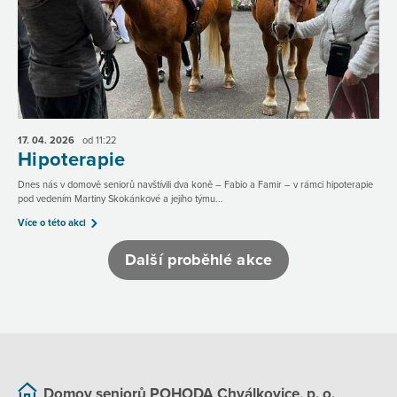
17. 04.
2026
od 11:22
Hipoterapie
Dnes nás v domově seniorů navštívili dva koně – Fabio a Famir – v rámci hipoterapie
pod vedením Martiny Skokánkové a jejího týmu...
Více o této akci
Další proběhlé akce
Domov seniorů POHODA Chválkovice, p. o.