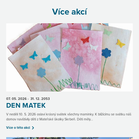
Více akcí
07. 05.
2026
- 31. 12.
2053
DEN MATEK
V neděli 10. 5. 2026 oslaví krásný svátek všechny maminky. K blížícímu se svátku náš
domov navštívily děti z Mateřské školky Skrbeň. Děti měly...
Více o této akci