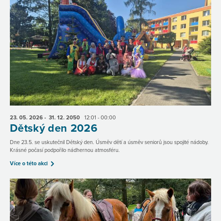
23. 05.
2026
- 31. 12.
2050
12:01 - 00:00
Dětský den 2026
Dne 23.5. se uskutečnil Dětský den. Úsměv dětí a úsměv seniorů jsou spojité nádoby.
Krásné počasí podpořilo nádhernou atmosféru.
Více o této akci