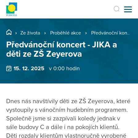
Ze života
Proběhlé akce
Předvánoční koncert - JIKA a děti ze ZŠ Zeyerova
Předvánoční koncert - JIKA a
děti ze ZŠ Zeyerova
15. 12. 2025
v 0:00 hodin
Dnes nás navštívily děti ze ZŠ Zeyerova, které
vystoupily s vánočním hudebním programem.
Společně jsme si zazpívali koledy jednak v
sále budovy C a dále i na pokojích klientů.
Děti rozdaly klientům vlastnoručně vyrobené