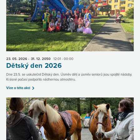
23. 05.
2026
- 31. 12.
2050
12:01 - 00:00
Dětský den 2026
Dne 23.5. se uskutečnil Dětský den. Úsměv dětí a úsměv seniorů jsou spojité nádoby.
Krásné počasí podpořilo nádhernou atmosféru.
Více o této akci