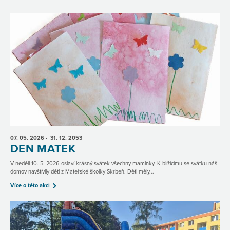
07. 05.
2026
- 31. 12.
2053
DEN MATEK
V neděli 10. 5. 2026 oslaví krásný svátek všechny maminky. K blížícímu se svátku náš
domov navštívily děti z Mateřské školky Skrbeň. Děti měly...
Více o této akci