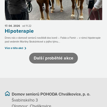
17. 04.
2026
od 11:22
Hipoterapie
Dnes nás v domově seniorů navštívili dva koně – Fabio a Famir – v rámci hipoterapie
pod vedením Martiny Skokánkové a jejího týmu...
Více o této akci
Další proběhlé akce
Domov seniorů POHODA Chválkovice, p. o.
Švabinského 3
Olomouc, Chválkovice