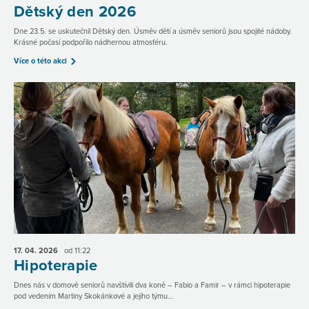
Dětský den 2026
Dne 23.5. se uskutečnil Dětský den. Úsměv dětí a úsměv seniorů jsou spojité nádoby.
Krásné počasí podpořilo nádhernou atmosféru.
Více o této akci
17. 04.
2026
od 11:22
Hipoterapie
Dnes nás v domově seniorů navštívili dva koně – Fabio a Famir – v rámci hipoterapie
pod vedením Martiny Skokánkové a jejího týmu...