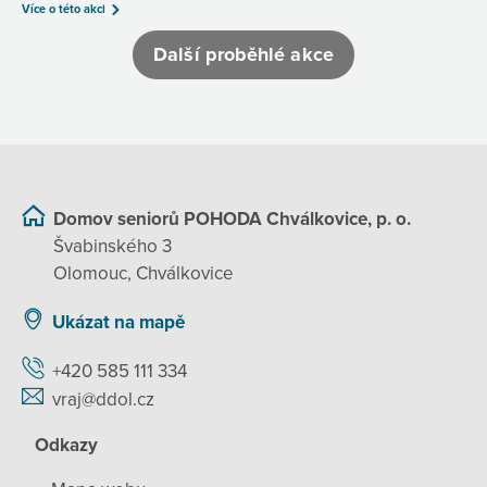
Více o této akci
Další proběhlé akce
Domov seniorů POHODA Chválkovice, p. o.
Švabinského 3
Olomouc, Chválkovice
Ukázat na mapě
+420 585 111 334
vraj@ddol.cz
Odkazy