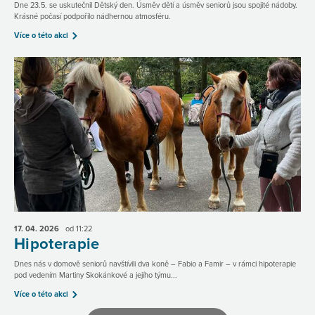
Dne 23.5. se uskutečnil Dětský den. Úsměv dětí a úsměv seniorů jsou spojité nádoby.
Krásné počasí podpořilo nádhernou atmosféru.
Více o této akci
17. 04.
2026
od 11:22
Hipoterapie
Dnes nás v domově seniorů navštívili dva koně – Fabio a Famir – v rámci hipoterapie
pod vedením Martiny Skokánkové a jejího týmu...
Více o této akci