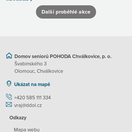
Další proběhlé akce
Domov seniorů POHODA Chválkovice, p. o.
Švabinského 3
Olomouc, Chválkovice
Ukázat na mapě
+420 585 111 334
vraj@ddol.cz
Odkazy
Mapa webu