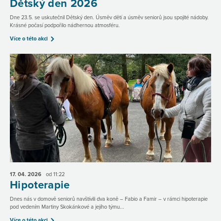
Dětský den 2026
Dne 23.5. se uskutečnil Dětský den. Úsměv dětí a úsměv seniorů jsou spojité nádoby.
Krásné počasí podpořilo nádhernou atmosféru.
Více o této akci
17. 04.
2026
od 11:22
Hipoterapie
Dnes nás v domově seniorů navštívili dva koně – Fabio a Famir – v rámci hipoterapie
pod vedením Martiny Skokánkové a jejího týmu...
Více o této akci