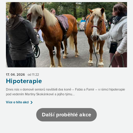
17. 04.
2026
od 11:22
Hipoterapie
Dnes nás v domově seniorů navštívili dva koně – Fabio a Famir – v rámci hipoterapie
pod vedením Martiny Skokánkové a jejího týmu...
Více o této akci
Další proběhlé akce