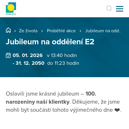
Ze života
Proběhlé akce
Jubileum na oddělení E2
Jubileum na oddělení E2
05. 01. 2026
v 13:40 hodin
- 31. 12. 2050
do 11:23 hodin
Oslavili jsme krásné jubileum –
100.
narozeniny naší klientky
. Děkujeme, že jsme
mohli být součástí tohoto výjimečného dne ❤️.