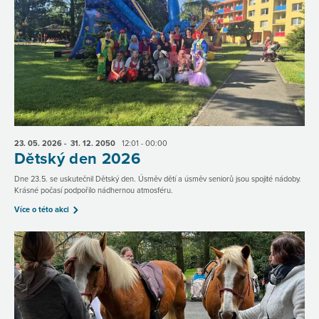
23. 05.
2026
- 31. 12.
2050
12:01 - 00:00
Dětský den 2026
Dne 23.5. se uskutečnil Dětský den. Úsměv dětí a úsměv seniorů jsou spojité nádoby.
Krásné počasí podpořilo nádhernou atmosféru.
Více o této akci