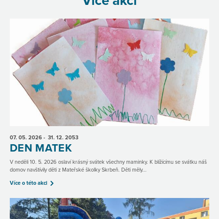
Více akcí
07. 05.
2026
- 31. 12.
2053
DEN MATEK
V neděli 10. 5. 2026 oslaví krásný svátek všechny maminky. K blížícímu se svátku náš
domov navštívily děti z Mateřské školky Skrbeň. Děti měly...
Více o této akci