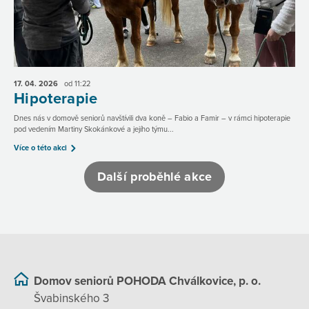
17. 04.
2026
od 11:22
Hipoterapie
Dnes nás v domově seniorů navštívili dva koně – Fabio a Famir – v rámci hipoterapie
pod vedením Martiny Skokánkové a jejího týmu...
Více o této akci
Další proběhlé akce
Domov seniorů POHODA Chválkovice, p. o.
Švabinského 3