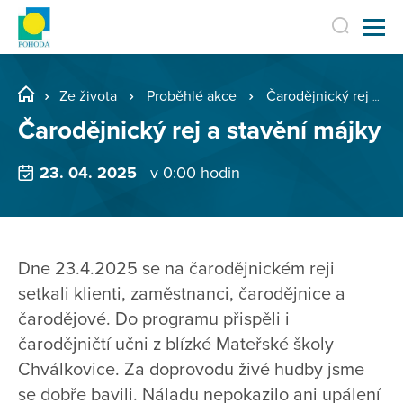
Ze života
Proběhlé akce
Čarodějnický rej a stavění májky
Čarodějnický rej a stavění májky
23. 04. 2025
v 0:00 hodin
Dne 23.4.2025 se na čarodějnickém reji
setkali klienti, zaměstnanci, čarodějnice a
čarodějové. Do programu přispěli i
čarodějničtí učni z blízké Mateřské školy
Chválkovice. Za doprovodu živé hudby jsme
se dobře bavili. Náladu nepokazilo ani upálení