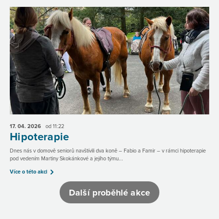
17. 04.
2026
od 11:22
Hipoterapie
Dnes nás v domově seniorů navštívili dva koně – Fabio a Famir – v rámci hipoterapie
pod vedením Martiny Skokánkové a jejího týmu...
Více o této akci
Další proběhlé akce