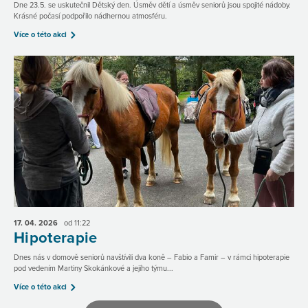
Dne 23.5. se uskutečnil Dětský den. Úsměv dětí a úsměv seniorů jsou spojité nádoby.
Krásné počasí podpořilo nádhernou atmosféru.
Více o této akci
17. 04.
2026
od 11:22
Hipoterapie
Dnes nás v domově seniorů navštívili dva koně – Fabio a Famir – v rámci hipoterapie
pod vedením Martiny Skokánkové a jejího týmu...
Více o této akci