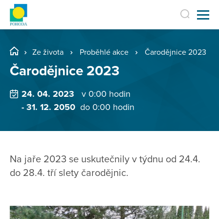
Ze života
Proběhlé akce
Čarodějnice 2023
Čarodějnice 2023
24. 04. 2023
v 0:00 hodin
- 31. 12. 2050
do 0:00 hodin
Na jaře 2023 se uskutečnily v týdnu od 24.4.
do 28.4. tří slety čarodějnic.