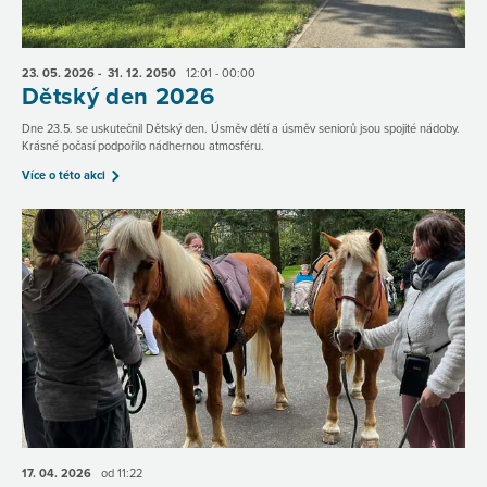
23. 05.
2026
- 31. 12.
2050
12:01 - 00:00
Dětský den 2026
Dne 23.5. se uskutečnil Dětský den. Úsměv dětí a úsměv seniorů jsou spojité nádoby.
Krásné počasí podpořilo nádhernou atmosféru.
Více o této akci
17. 04.
2026
od 11:22