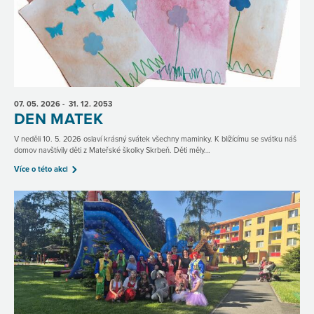
07. 05.
2026
- 31. 12.
2053
DEN MATEK
V neděli 10. 5. 2026 oslaví krásný svátek všechny maminky. K blížícímu se svátku náš
domov navštívily děti z Mateřské školky Skrbeň. Děti měly...
Více o této akci