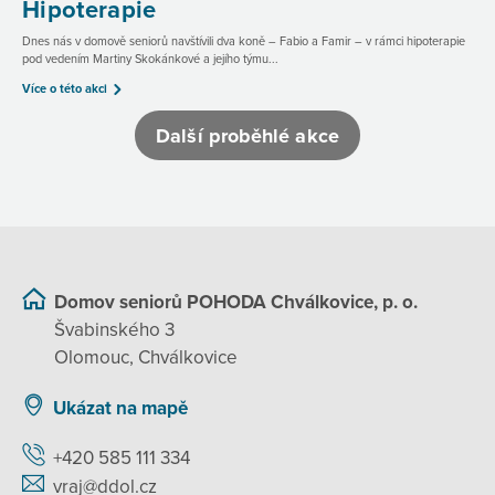
Hipoterapie
Dnes nás v domově seniorů navštívili dva koně – Fabio a Famir – v rámci hipoterapie
pod vedením Martiny Skokánkové a jejího týmu...
Více o této akci
Další proběhlé akce
Domov seniorů POHODA Chválkovice, p. o.
Švabinského 3
Olomouc, Chválkovice
Ukázat na mapě
+420 585 111 334
vraj@ddol.cz