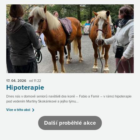
17. 04.
2026
od 11:22
Hipoterapie
Dnes nás v domově seniorů navštívili dva koně – Fabio a Famir – v rámci hipoterapie
pod vedením Martiny Skokánkové a jejího týmu...
Více o této akci
Další proběhlé akce