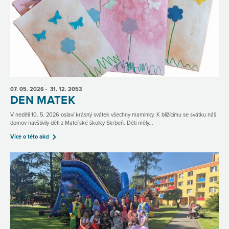
07. 05.
2026
- 31. 12.
2053
DEN MATEK
V neděli 10. 5. 2026 oslaví krásný svátek všechny maminky. K blížícímu se svátku náš
domov navštívily děti z Mateřské školky Skrbeň. Děti měly...
Více o této akci