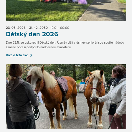
23. 05.
2026
- 31. 12.
2050
12:01 - 00:00
Dětský den 2026
Dne 23.5. se uskutečnil Dětský den. Úsměv dětí a úsměv seniorů jsou spojité nádoby.
Krásné počasí podpořilo nádhernou atmosféru.
Více o této akci