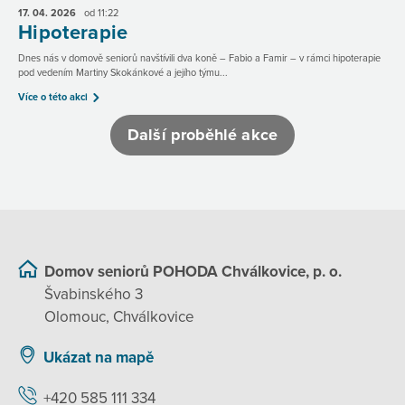
17. 04.
2026
od 11:22
Hipoterapie
Dnes nás v domově seniorů navštívili dva koně – Fabio a Famir – v rámci hipoterapie
pod vedením Martiny Skokánkové a jejího týmu...
Více o této akci
Další proběhlé akce
Domov seniorů POHODA Chválkovice, p. o.
Švabinského 3
Olomouc, Chválkovice
Ukázat na mapě
+420 585 111 334