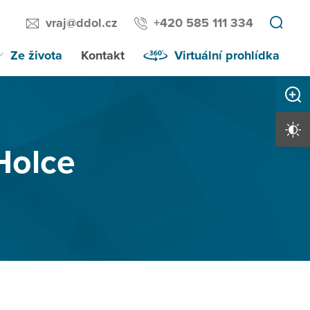
vraj@ddol.cz
+420 585 111 334
Ze života
Kontakt
Virtuální prohlídka
Zvětši
Vysoký 
Holce