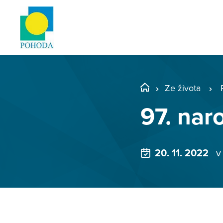
Ze života
97. nar
20. 11. 2022
v