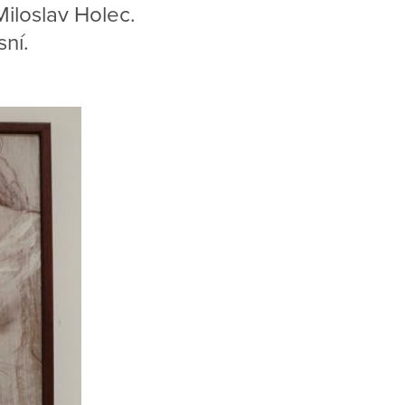
Miloslav Holec.
sní.